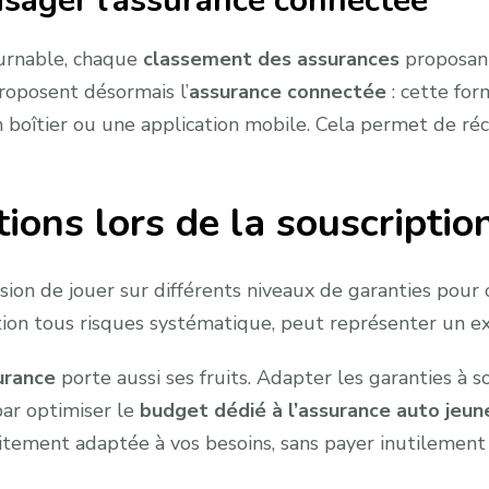
isager l’assurance connectée
urnable, chaque
classement des assurances
proposant
roposent désormais l’
assurance connectée
: cette for
un boîtier ou une application mobile. Cela permet de 
ions lors de la souscriptio
asion de jouer sur différents niveaux de garanties pou
tion tous risques systématique, peut représenter un 
urance
porte aussi ses fruits. Adapter les garanties à s
 par optimiser le
budget dédié à l’assurance auto jeu
itement adaptée à vos besoins, sans payer inutilement