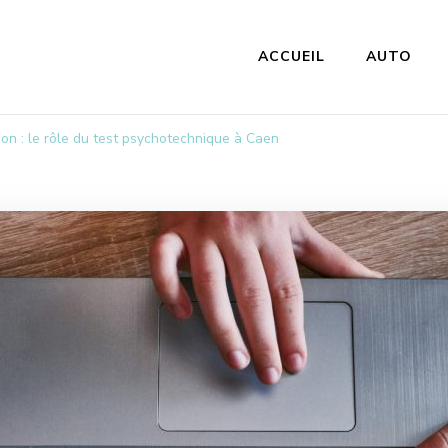
ACCUEIL
AUTO
m
on : le rôle du test psychotechnique à Caen