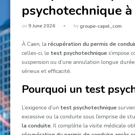
psychotechnique à
by
on
9 June 2026
groupe-capel_com
À Caen, la
récupération du permis de condui
celles-ci, le
test psychotechnique
s’impose co
suspension ou d’une annulation longue durée.
sérieux et efficacité.
Pourquoi un test psych
L’exigence d’un
test psychotechnique
survie
excessive ou la conduite sous l’emprise de stu
la conduite
. Il complète la visite médicale o
récupération du permis de conduire après s