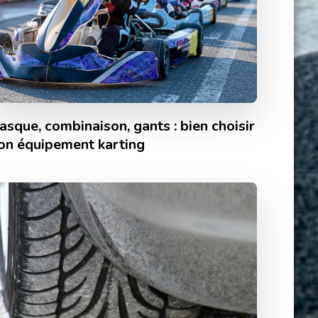
asque, combinaison, gants : bien choisir
on équipement karting